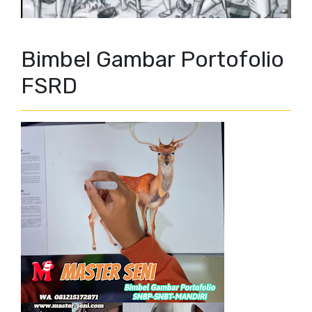
Bimbel Gambar Portofolio
FSRD