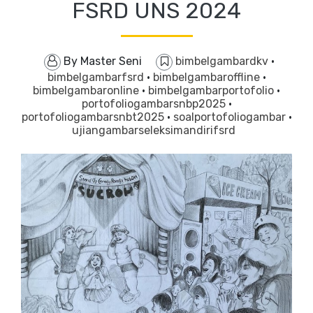
FSRD UNS 2024
By
Master Seni
bimbelgambardkv
·
bimbelgambarfsrd
·
bimbelgambaroffline
·
bimbelgambaronline
·
bimbelgambarportofolio
·
portofoliogambarsnbp2025
·
portofoliogambarsnbt2025
·
soalportofoliogambar
·
ujiangambarseleksimandirifsrd