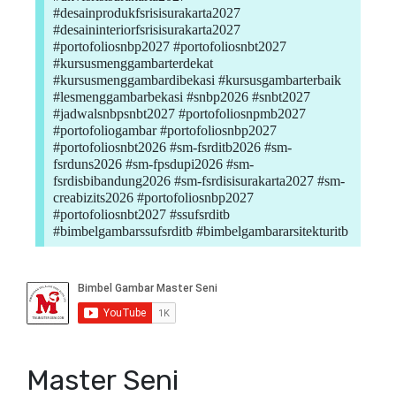
#desainprodukfsrisisurakarta2027
#desaininteriorfsrisisurakarta2027
#portofoliosnbp2027 #portofoliosnbt2027
#kursusmenggambarterdekat
#kursusmenggambardibekasi #kursusgambarterbaik
#lesmenggambarbekasi #snbp2026 #snbt2027
#jadwalsnbpsnbt2027 #portofoliosnpmb2027
#portofoliogambar #portofoliosnbp2027
#portofoliosnbt2026 #sm-fsrditb2026 #sm-
fsrduns2026 #sm-fpsdupi2026 #sm-
fsrdisbibandung2026 #sm-fsrdisisurakarta2027 #sm-
creabizits2026 #portofoliosnbp2027
#portofoliosnbt2027 #ssufsrditb
#bimbelgambarssufsrditb #bimbelgambararsitekturitb
Master Seni