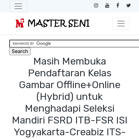
Masih Membuka
Pendaftaran Kelas
Gambar Offline+Online
(Hybrid) untuk
Menghadapi Seleksi
Mandiri FSRD ITB-FSR ISI
Yogyakarta-Creabiz ITS-