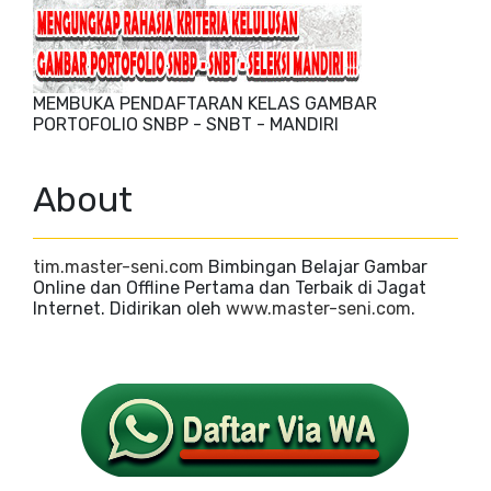
MEMBUKA PENDAFTARAN KELAS GAMBAR
PORTOFOLIO SNBP - SNBT - MANDIRI
About
tim.master-seni.com
Bimbingan Belajar Gambar
Online dan Offline Pertama dan Terbaik di Jagat
Internet. Didirikan oleh
www.master-seni.com
.