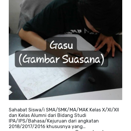
Sahabat Siswa/i SMA/SMK/MA/MAK Kelas X/XI/XII
dan Kelas Alumni dari Bidang Studi
IPA/IPS/Bahasa/Kejuruan dari angkatan
2018/2017/2016 khususnya yang…