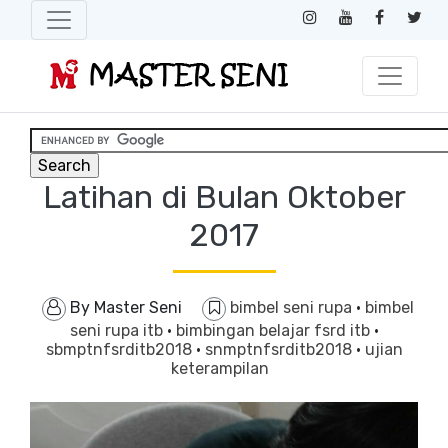
Latihan di Bulan Oktober
2017
By
Master Seni
bimbel seni rupa
·
bimbel
seni rupa itb
·
bimbingan belajar fsrd itb
·
sbmptnfsrditb2018
·
snmptnfsrditb2018
·
ujian
keterampilan