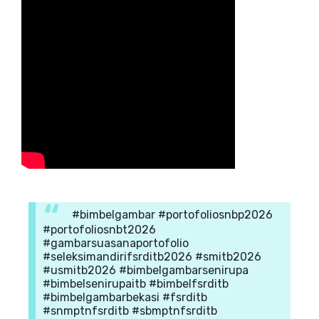
#bimbelgambar #portofoliosnbp2026
#portofoliosnbt2026
#gambarsuasanaportofolio
#seleksimandirifsrditb2026 #smitb2026
#usmitb2026 #bimbelgambarsenirupa
#bimbelsenirupaitb #bimbelfsrditb
#bimbelgambarbekasi #fsrditb
#snmptnfsrditb #sbmptnfsrditb