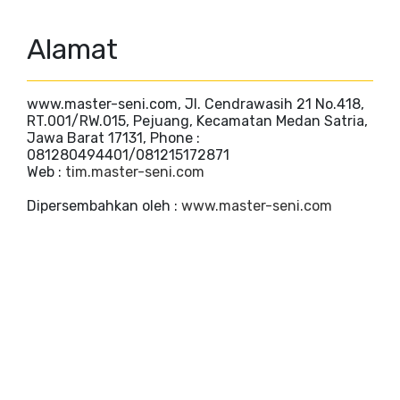
Alamat
www.master-seni.com, Jl. Cendrawasih 21 No.418,
RT.001/RW.015, Pejuang, Kecamatan Medan Satria,
Jawa Barat 17131, Phone :
081280494401/081215172871
Web :
tim.master-seni.com
Dipersembahkan oleh :
www.master-seni.com