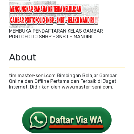
MEMBUKA PENDAFTARAN KELAS GAMBAR
PORTOFOLIO SNBP - SNBT - MANDIRI
About
tim.master-seni.com
Bimbingan Belajar Gambar
Online dan Offline Pertama dan Terbaik di Jagat
Internet. Didirikan oleh
www.master-seni.com
.