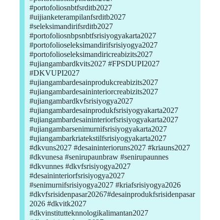
#portofoliosnbtfsrditb2027
#uijianketerampilanfsrditb2027
#seleksimandirifsrditb2027
#portofoliosnbpsnbtfsrisiyogyakarta2027
#portofolioseleksimandirifsrisiyogya2027
#portofolioseleksimandiricreabizits2027
#ujiangambardkvits2027 #FPSDUPI2027
#DKVUPI2027
#ujiangambardesainprodukcreabizits2027
#ujiangambardesaininteriorcreabizits2027
#ujiangambardkvfsrisiyogya2027
#ujiangambardesainprodukfsrisiyogyakarta2027
#ujiangambardesaininteriorfsrisiyogyakarta2027
#ujiangambarsenimurnifsrisiyogyakarta2027
#ujiangambarkriatekstilfsrisiyogyakarta2027
#dkvuns2027 #desaininterioruns2027 #kriauns2027
#dkvunesa #senirupaunbraw #senirupaunnes
#dkvunnes #dkvfsrisiyogya2027
#desaininteriorfsrisiyogya2027
#senimurnifsrisiyogya2027 #kriafsrisiyogya2026
#dkvfsrisidenpasar20267#desainprodukfsrisidenpasar
2026 #dkvitk2027
#dkvinstitutteknnologikalimantan2027