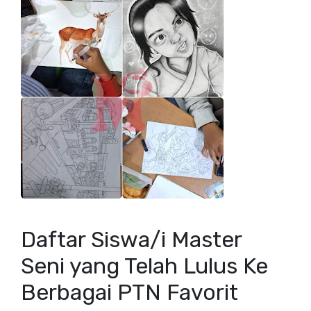
Daftar Siswa/i Master
Seni yang Telah Lulus Ke
Berbagai PTN Favorit