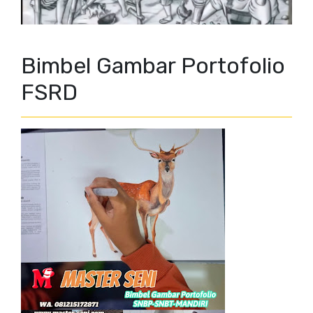
Bimbel Gambar Portofolio
FSRD