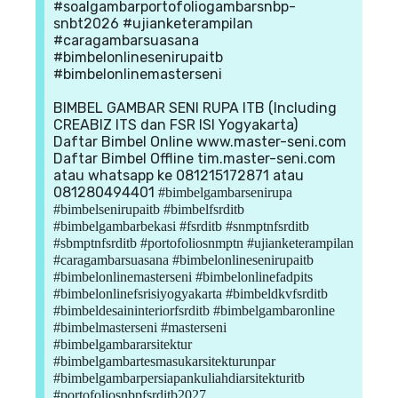
#soalgambarportofoliogambarsnbp-
snbt2026 #ujianketerampilan
#caragambarsuasana
#bimbelonlinesenirupaitb
#bimbelonlinemasterseni
BIMBEL GAMBAR SENI RUPA ITB (Including
CREABIZ ITS dan FSR ISI Yogyakarta)
Daftar Bimbel Online www.master-seni.com
Daftar Bimbel Offline tim.master-seni.com
atau whatsapp ke 081215172871 atau
081280494401
#bimbelgambarsenirupa
#bimbelsenirupaitb #bimbelfsrditb
#bimbelgambarbekasi #fsrditb #snmptnfsrditb
#sbmptnfsrditb #portofoliosnmptn #ujianketerampilan
#caragambarsuasana #bimbelonlinesenirupaitb
#bimbelonlinemasterseni #bimbelonlinefadpits
#bimbelonlinefsrisiyogyakarta #bimbeldkvfsrditb
#bimbeldesaininteriorfsrditb #bimbelgambaronline
#bimbelmasterseni #masterseni
#bimbelgambararsitektur
#bimbelgambartesmasukarsitekturunpar
#bimbelgambarpersiapankuliahdiarsitekturitb
#portofoliosnbpfsrditb2027