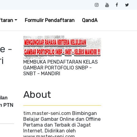
ftaran
Formulir Pendaftaran
QandA
e -
i
MEMBUKA PENDAFTARAN KELAS
GAMBAR PORTOFOLIO SNBP -
SNBT - MANDIRI
About
lan
an PTN
tim.master-seni.com
Bimbingan
Belajar Gambar Online dan Offline
Pertama dan Terbaik di Jagat
Internet. Didirikan oleh
www.master-seni.com
.