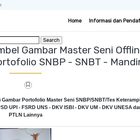
t
Home
Informasi dan Penda
bel Gambar Master Seni Offlin
rtofolio SNBP - SNBT - Mandir
) Gambar Portofolio Master Seni
SNBP/SNBT/Tes Keterampi
 FPSD UPI - FSRD UNS - DKV ISBI - DKV UM - DKV UNESA d
PTLN Lainnya