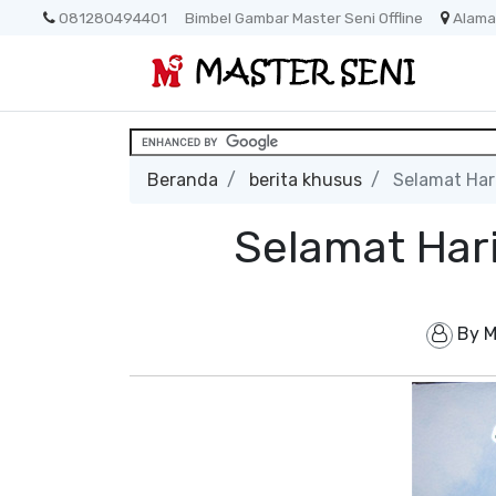
081280494401
Bimbel Gambar Master Seni Offline
Alama
Beranda
berita khusus
Selamat Hari 
Selamat Hari 
By
M