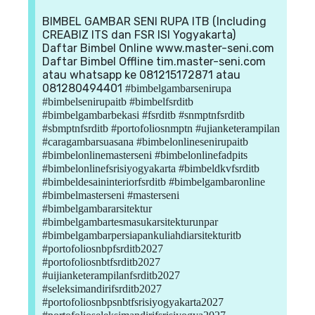
BIMBEL GAMBAR SENI RUPA ITB (Including
CREABIZ ITS dan FSR ISI Yogyakarta)
Daftar Bimbel Online www.master-seni.com
Daftar Bimbel Offline tim.master-seni.com
atau whatsapp ke 081215172871 atau
081280494401
#bimbelgambarsenirupa
#bimbelsenirupaitb #bimbelfsrditb
#bimbelgambarbekasi #fsrditb #snmptnfsrditb
#sbmptnfsrditb #portofoliosnmptn #ujianketerampilan
#caragambarsuasana #bimbelonlinesenirupaitb
#bimbelonlinemasterseni #bimbelonlinefadpits
#bimbelonlinefsrisiyogyakarta #bimbeldkvfsrditb
#bimbeldesaininteriorfsrditb #bimbelgambaronline
#bimbelmasterseni #masterseni
#bimbelgambararsitektur
#bimbelgambartesmasukarsitekturunpar
#bimbelgambarpersiapankuliahdiarsitekturitb
#portofoliosnbpfsrditb2027
#portofoliosnbtfsrditb2027
#uijianketerampilanfsrditb2027
#seleksimandirifsrditb2027
#portofoliosnbpsnbtfsrisiyogyakarta2027