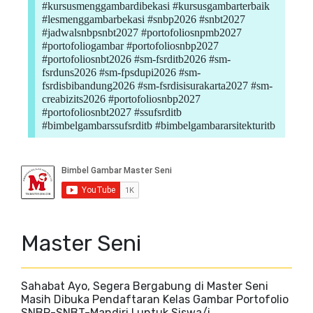
#kursusmenggambardibekasi #kursusgambarterbaik
#lesmenggambarbekasi #snbp2026 #snbt2027
#jadwalsnbpsnbt2027 #portofoliosnpmb2027
#portofoliogambar #portofoliosnbp2027
#portofoliosnbt2026 #sm-fsrditb2026 #sm-
fsrduns2026 #sm-fpsdupi2026 #sm-
fsrdisbibandung2026 #sm-fsrdisisurakarta2027 #sm-
creabizits2026 #portofoliosnbp2027
#portofoliosnbt2027 #ssufsrditb
#bimbelgambarssufsrditb #bimbelgambararsitekturitb
Master Seni
Sahabat Ayo, Segera Bergabung di Master Seni
Masih Dibuka Pendaftaran Kelas Gambar Portofolio
SNBP-SNBT-Mandiri ! untuk Siswa/i