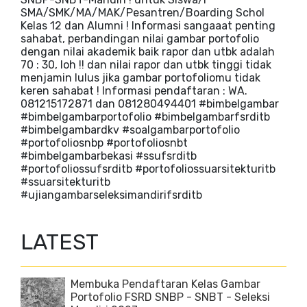
SMA/SMK/MA/MAK/Pesantren/Boarding Schol
Kelas 12 dan Alumni ! Informasi sangaaat penting
sahabat, perbandingan nilai gambar portofolio
dengan nilai akademik baik rapor dan utbk adalah
70 : 30, loh !! dan nilai rapor dan utbk tinggi tidak
menjamin lulus jika gambar portofoliomu tidak
keren sahabat ! Informasi pendaftaran : WA.
081215172871 dan 081280494401 #bimbelgambar
#bimbelgambarportofolio #bimbelgambarfsrditb
#bimbelgambardkv #soalgambarportofolio
#portofoliosnbp #portofoliosnbt
#bimbelgambarbekasi #ssufsrditb
#portofoliossufsrditb #portofoliossuarsitekturitb
#ssuarsitekturitb
#ujiangambarseleksimandirifsrditb
LATEST
Membuka Pendaftaran Kelas Gambar
Portofolio FSRD SNBP - SNBT - Seleksi