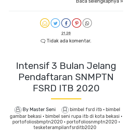
Baca selengkapnya »
21.28
Tidak ada komentar.
Intensif 3 Bulan Jelang
Pendaftaran SNMPTN
FSRD ITB 2020
By
Master Seni
bimbel fsrd itb
·
bimbel
gambar bekasi
·
bimbel seni rupa itb di kota bekasi
·
portofoliosbmptn2020
·
portofoliosnmptn2020
·
tesketerampilanfsrditb2020