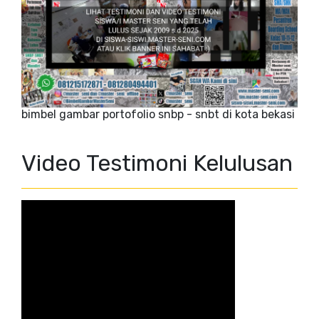
bimbel gambar portofolio snbp - snbt di kota bekasi
Video Testimoni Kelulusan