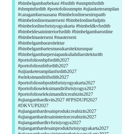
#bimbelgambarbekasi #fsrditb #snmptnfsrditb
#sbmptnfsrditb #portofoliosnmptn #ujianketerampilan
#caragambarsuasana #bimbelonlinesenirupaitb
#bimbelonlinemasterseni #bimbelonlinefadpits
#bimbelonlinefsrisiyogyakarta #bimbeldkvfsrditb
#bimbeldesaininteriorfsrditb #bimbelgambaronline
#bimbelmasterseni #masterseni
#bimbelgambararsitektur
#bimbelgambartesmasukarsitekturunpar
#bimbelgambarpersiapankuliahdiarsitekturitb
#portofoliosnbpfsrditb2027
#portofoliosnbtfsrditb2027
#uijianketerampilanfsrditb2027
#seleksimandirifsrditb2027
#portofoliosnbpsnbtfsrisiyogyakarta2027
#portofolioseleksimandirifsrisiyogya2027
#portofolioseleksimandiricreabizits2027
#ujiangambardkvits2027 #FPSDUPI2027
#DKVUPI2027
#ujiangambardesainprodukcreabizits2027
#ujiangambardesaininteriorcreabizits2027
#ujiangambardkvfsrisiyogya2027
#ujiangambardesainprodukfsrisiyogyakarta2027
#ujiangambardesaininteriorfsrisiyogyakarta2027