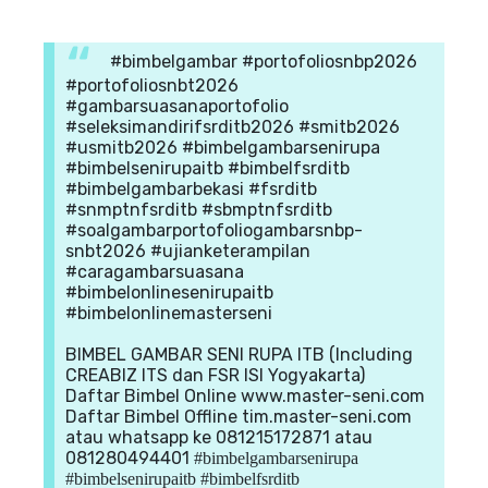
#bimbelgambar #portofoliosnbp2026
#portofoliosnbt2026
#gambarsuasanaportofolio
#seleksimandirifsrditb2026 #smitb2026
#usmitb2026 #bimbelgambarsenirupa
#bimbelsenirupaitb #bimbelfsrditb
#bimbelgambarbekasi #fsrditb
#snmptnfsrditb #sbmptnfsrditb
#soalgambarportofoliogambarsnbp-
snbt2026 #ujianketerampilan
#caragambarsuasana
#bimbelonlinesenirupaitb
#bimbelonlinemasterseni
BIMBEL GAMBAR SENI RUPA ITB (Including
CREABIZ ITS dan FSR ISI Yogyakarta)
Daftar Bimbel Online www.master-seni.com
Daftar Bimbel Offline tim.master-seni.com
atau whatsapp ke 081215172871 atau
081280494401
#bimbelgambarsenirupa
#bimbelsenirupaitb #bimbelfsrditb